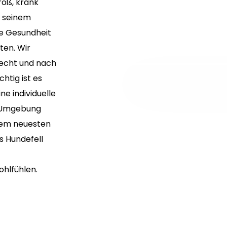
groß, krank
i seinem
ie Gesundheit
ten. Wir
recht und nach
htig ist es
ne individuelle
n Umgebung
 dem neuesten
s Hundefell
ohlfühlen.